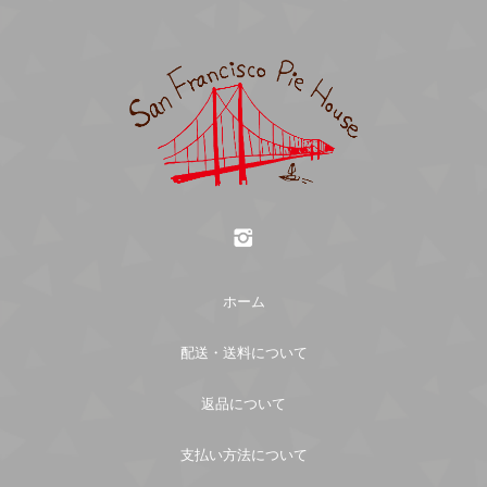
【月のケーキ以外をご購入のお客様】
返品期限
クレジット決済
お渡し日：下記よりご希望日を選択してください。
なまもののため、ご注文完了後、及び、出荷完了後
月のケーキも購入される場合：月のケーキの「店頭
の返品・返金・交換・キャンセルは、原則としてお
受け渡し日」にまとめてお渡しするため、選択不要
受けできません 。 ただし、お客様にお届けした商
です。
商品代引き
品に不明な点がございましたら、まことにお手数で
すが「お問い合わせ」ページよりご連絡下さい。
銀行振込
送料について
返品送料
PayPay銀行
ホーム
送料は配送地域により異なります。下記送料一覧表
支店名： ビジネス営業部支店
原則、返品不可となっておりますので、ご了承くだ
の内容にて送料のご負担をお願い致します。
口座種別： 普通
さい。 ご注文確定後のキャンセルは、原則としてお
配送・送料について
口座番号： 3262480
受けできません。 やむを得ない事情がある場合は、
口座名義： ユ）サンフランシスコパイハウス
必ず事前にご連絡くださいますようお願い申し上げ
返品について
北海道 1600円
ます。
・商品の発送は、お振込み完了後にさせていただき
支払い方法について
東北 1140円
ます。