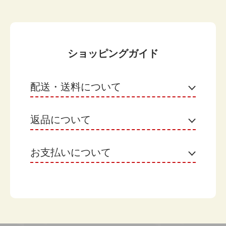
ショッピングガイド
配送・送料について
返品について
ヤマト運輸
【月のケーキをご購入のお客様】
お届け日：選択した商品の発送日翌日がお届け日で
お支払いについて
不良品
す。 ※地域によって異なる場合があります。
なまもののため、原則として返品はお受けできませ
お届け日の選択：不要です。（「希望しない」のま
ん。ただし、お客様にお届けした商品に不明な点が
Amazon Pay
までお願いします。）
ございましたら、まことにお手数ですが当店までご
お渡し時間：希望がある場合選択してください。
Amazonのアカウントに登録された配送先や支払い
連絡ください。
他の商品と一緒に購入された場合：月のケーキの
方法を利用して決済できます。
「発送日」にまとめて発送いたします。