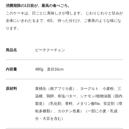
消費期限の1日前が、最高の食べごろ。
このケーキは、日ごとに美味しさが増します。 じわりじわりと甘みが
全体にいきわたるまで、4日。 待った分だけ、ご褒美のような味にな
ります。
商品名
ピーチクーチェン
内容量
480g 直径16cm
原材料
黄桃缶（南アフリカ産）、ヨーグルト、小麦粉、三
温糖、鶏卵、有塩バター、シナモン/植物油脂（国内
製造）（乳化剤、香料、メタリン酸Na、安定剤（増
粘多糖類）、カロチン色素）（一部に小麦・乳成
分・大豆を含む）