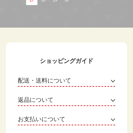
27
28
29
30
ショッピングガイド
配送・送料について
返品について
ヤマト運輸
【月のケーキをご購入のお客様】
お届け日：選択した商品の発送日翌日がお届け日で
お支払いについて
不良品
す。 ※地域によって異なる場合があります。
なまもののため、原則として返品はお受けできませ
お届け日の選択：不要です。（「希望しない」のま