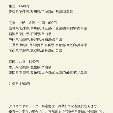
東北 1140円
青森県/岩手県/秋田県/宮城県/山形県/福島県
関東・中部・近畿・中国 990円
茨城県/栃木県/群馬県/埼玉県/千葉県/東京都/神奈川県
新潟県/福井県/石川県/富山県
静岡県/山梨県/長野県/愛知県/岐阜県
三重県/和歌山県/滋賀県/奈良県/京都府/大阪府/兵庫県
岡山県/広島県/鳥取県/島根県/山口県
四国・九州 1140円
香川県/徳島県/愛媛県/高知県
福岡県/佐賀県/長崎県/大分県/熊本県/宮崎県/鹿児島県
沖縄県 1600円
クロネコヤマト・クール宅急便（冷蔵）での配送になります。
※万一ご不在の場合でも、再配達まで宅急便営業所の冷蔵庫でお