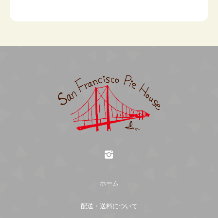
ん。ただし、お客様にお届けした商品に不明な点が
Amazon Pay
までお願いします。）
ございましたら、まことにお手数ですが当店までご
お渡し時間：希望がある場合選択してください。
Amazonのアカウントに登録された配送先や支払い
連絡ください。
他の商品と一緒に購入された場合：月のケーキの
方法を利用して決済できます。
「発送日」にまとめて発送いたします。
【月のケーキ以外をご購入のお客様】
返品期限
クレジット決済
お渡し日：下記よりご希望日を選択してください。
なまもののため、ご注文完了後、及び、出荷完了後
月のケーキも購入される場合：月のケーキの「店頭
の返品・返金・交換・キャンセルは、原則としてお
受け渡し日」にまとめてお渡しするため、選択不要
受けできません 。 ただし、お客様にお届けした商
です。
商品代引き
品に不明な点がございましたら、まことにお手数で
すが「お問い合わせ」ページよりご連絡下さい。
銀行振込
送料について
返品送料
PayPay銀行
ホーム
送料は配送地域により異なります。下記送料一覧表
支店名： ビジネス営業部支店
原則、返品不可となっておりますので、ご了承くだ
の内容にて送料のご負担をお願い致します。
口座種別： 普通
さい。 ご注文確定後のキャンセルは、原則としてお
配送・送料について
口座番号： 3262480
受けできません。 やむを得ない事情がある場合は、