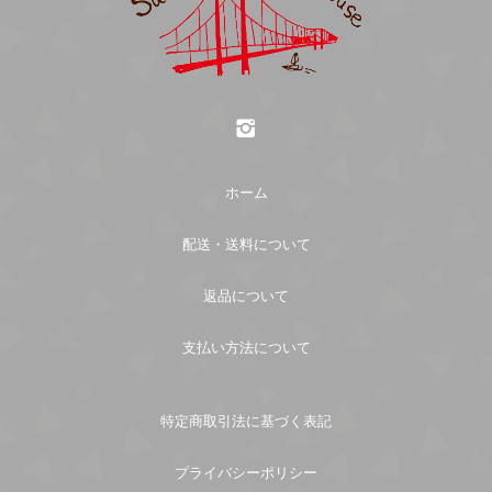
の返品・返金・交換・キャンセルは、原則としてお
受け渡し日」にまとめてお渡しするため、選択不要
受けできません 。 ただし、お客様にお届けした商
です。
商品代引き
品に不明な点がございましたら、まことにお手数で
すが「お問い合わせ」ページよりご連絡下さい。
銀行振込
送料について
返品送料
PayPay銀行
ホーム
送料は配送地域により異なります。下記送料一覧表
支店名： ビジネス営業部支店
原則、返品不可となっておりますので、ご了承くだ
の内容にて送料のご負担をお願い致します。
口座種別： 普通
さい。 ご注文確定後のキャンセルは、原則としてお
配送・送料について
口座番号： 3262480
受けできません。 やむを得ない事情がある場合は、
口座名義： ユ）サンフランシスコパイハウス
必ず事前にご連絡くださいますようお願い申し上げ
返品について
北海道 1600円
ます。
・商品の発送は、お振込み完了後にさせていただき
支払い方法について
東北 1140円
ます。
青森県/岩手県/秋田県/宮城県/山形県/福島県
・お振込み時の控えは紛失しないようにご注意くだ
さい。
特定商取引法に基づく表記
関東・中部・近畿・中国 990円
茨城県/栃木県/群馬県/埼玉県/千葉県/東京都/神奈川
プライバシーポリシー
県