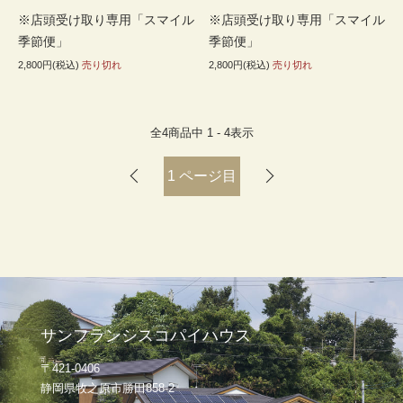
※店頭受け取り専用「スマイル
※店頭受け取り専用「スマイル
季節便」
季節便」
2,800円(税込)
売り切れ
2,800円(税込)
売り切れ
全
4
商品中
1 - 4
表示
1
ページ目
サンフランシスコパイハウス
〒421-0406
静岡県牧之原市勝田858-2