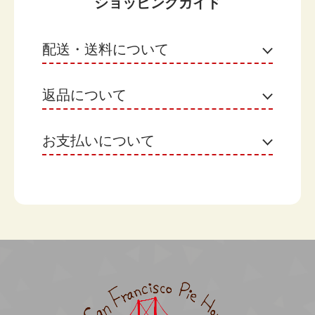
ショッピングガイド
配送・送料について
返品について
ヤマト運輸
【月のケーキをご購入のお客様】
お届け日：選択した商品の発送日翌日がお届け日で
お支払いについて
不良品
す。 ※地域によって異なる場合があります。
なまもののため、原則として返品はお受けできませ
お届け日の選択：不要です。（「希望しない」のま
ん。ただし、お客様にお届けした商品に不明な点が
Amazon Pay
までお願いします。）
ございましたら、まことにお手数ですが当店までご
お渡し時間：希望がある場合選択してください。
Amazonのアカウントに登録された配送先や支払い
連絡ください。
他の商品と一緒に購入された場合：月のケーキの
方法を利用して決済できます。
「発送日」にまとめて発送いたします。
【月のケーキ以外をご購入のお客様】
返品期限
クレジット決済
お渡し日：下記よりご希望日を選択してください。
なまもののため、ご注文完了後、及び、出荷完了後
月のケーキも購入される場合：月のケーキの「店頭