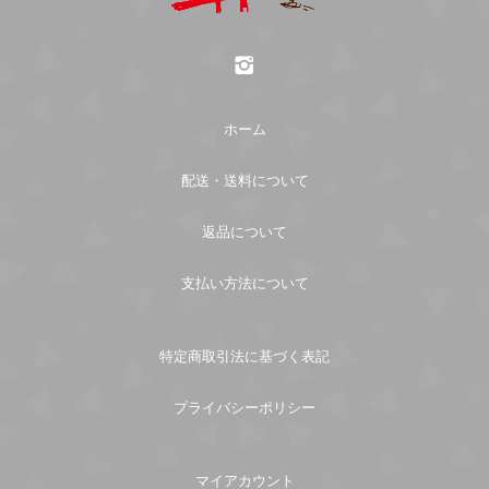
すが「お問い合わせ」ページよりご連絡下さい。
銀行振込
送料について
返品送料
PayPay銀行
ホーム
送料は配送地域により異なります。下記送料一覧表
支店名： ビジネス営業部支店
原則、返品不可となっておりますので、ご了承くだ
の内容にて送料のご負担をお願い致します。
口座種別： 普通
さい。 ご注文確定後のキャンセルは、原則としてお
配送・送料について
口座番号： 3262480
受けできません。 やむを得ない事情がある場合は、
口座名義： ユ）サンフランシスコパイハウス
必ず事前にご連絡くださいますようお願い申し上げ
返品について
北海道 1600円
ます。
・商品の発送は、お振込み完了後にさせていただき
支払い方法について
東北 1140円
ます。
青森県/岩手県/秋田県/宮城県/山形県/福島県
・お振込み時の控えは紛失しないようにご注意くだ
さい。
特定商取引法に基づく表記
関東・中部・近畿・中国 990円
茨城県/栃木県/群馬県/埼玉県/千葉県/東京都/神奈川
プライバシーポリシー
県
店頭受け取り
新潟県/福井県/石川県/富山県
静岡県/山梨県/長野県/愛知県/岐阜県
店頭受け取りのお客様のみ
マイアカウント