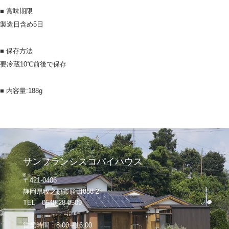
■ 賞味期限
製造日含め5日
■ 保存方法
要冷蔵10℃前後で保存
■ 内容量:188g
サンフランシスコパイハウス
〒421-0406
静岡県牧之原市勝田858-2
TEL 0548-28-0509
営業時間：8:00～16:00