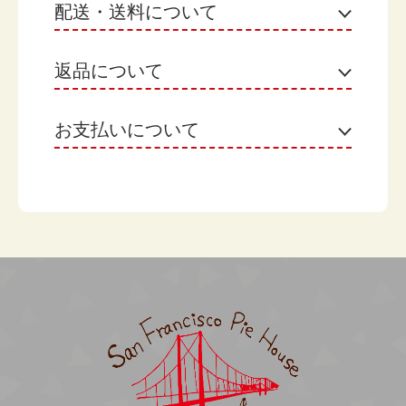
配送・送料について
返品について
ヤマト運輸
【月のケーキをご購入のお客様】
お届け日：選択した商品の発送日翌日がお届け日で
お支払いについて
不良品
す。 ※地域によって異なる場合があります。
なまもののため、原則として返品はお受けできませ
お届け日の選択：不要です。（「希望しない」のま
ん。ただし、お客様にお届けした商品に不明な点が
Amazon Pay
までお願いします。）
ございましたら、まことにお手数ですが当店までご
お渡し時間：希望がある場合選択してください。
Amazonのアカウントに登録された配送先や支払い
連絡ください。
他の商品と一緒に購入された場合：月のケーキの
方法を利用して決済できます。
「発送日」にまとめて発送いたします。
【月のケーキ以外をご購入のお客様】
返品期限
クレジット決済
お渡し日：下記よりご希望日を選択してください。
なまもののため、ご注文完了後、及び、出荷完了後
月のケーキも購入される場合：月のケーキの「店頭
の返品・返金・交換・キャンセルは、原則としてお
受け渡し日」にまとめてお渡しするため、選択不要
受けできません 。 ただし、お客様にお届けした商
です。
商品代引き
品に不明な点がございましたら、まことにお手数で