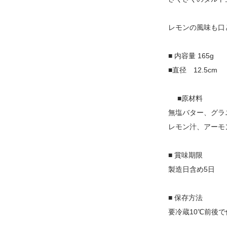
レモンの風味も口
■ 内容量 165g
■直径 12.5cm
■原材料
無塩バター、グラ
レモン汁、アーモ
■ 賞味期限
製造日含め5日
■ 保存方法
要冷蔵10℃前後で