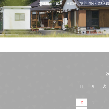
定休日：土曜日、日曜日、第1・第4・第5火曜
カレンダー
2
日
月
火
2
3
4