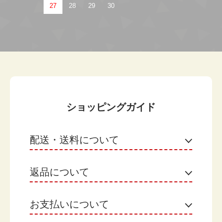
27
28
29
30
ショッピングガイド
配送・送料について
返品について
ヤマト運輸
【月のケーキをご購入のお客様】
お届け日：選択した商品の発送日翌日がお届け日で
お支払いについて
不良品
す。 ※地域によって異なる場合があります。