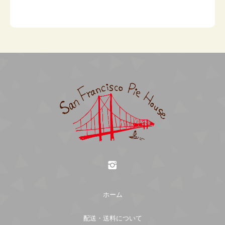
なまもののため、原則として返品はお受けできませ
お届け日の選択：不要です。（「希望しない」のま
ん。ただし、お客様にお届けした商品に不明な点が
Amazon Pay
までお願いします。）
ございましたら、まことにお手数ですが当店までご
お渡し時間：希望がある場合選択してください。
Amazonのアカウントに登録された配送先や支払い
連絡ください。
他の商品と一緒に購入された場合：月のケーキの
方法を利用して決済できます。
「発送日」にまとめて発送いたします。
【月のケーキ以外をご購入のお客様】
返品期限
クレジット決済
お渡し日：下記よりご希望日を選択してください。
なまもののため、ご注文完了後、及び、出荷完了後
月のケーキも購入される場合：月のケーキの「店頭
の返品・返金・交換・キャンセルは、原則としてお
受け渡し日」にまとめてお渡しするため、選択不要
受けできません 。 ただし、お客様にお届けした商
です。
商品代引き
品に不明な点がございましたら、まことにお手数で
すが「お問い合わせ」ページよりご連絡下さい。
銀行振込
送料について
返品送料
PayPay銀行
ホーム
送料は配送地域により異なります。下記送料一覧表
支店名： ビジネス営業部支店
原則、返品不可となっておりますので、ご了承くだ
の内容にて送料のご負担をお願い致します。
口座種別： 普通
さい。 ご注文確定後のキャンセルは、原則としてお
配送・送料について
口座番号： 3262480