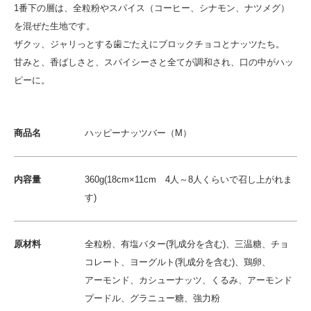
1番下の層は、全粒粉やスパイス（コーヒー、シナモン、ナツメグ）
を混ぜた生地です。
ザクッ、ジャリっとする歯ごたえにブロックチョコとナッツたち。
甘みと、香ばしさと、スパイシーさと全てが調和され、口の中がハッ
ピーに。
商品名
ハッピーナッツバー（M）
内容量
360g(18cm×11cm 4人～8人くらいで召し上がれま
す)
原材料
全粒粉、有塩バター(乳成分を含む)、三温糖、チョ
コレート、ヨーグルト(乳成分を含む)、鶏卵、
アーモンド、カシューナッツ、くるみ、アーモンド
プードル、グラニュー糖、強力粉