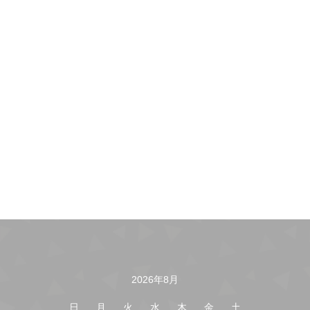
2026年8月
カレンダー
日
月
火
水
木
金
土